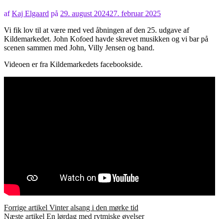
af
Kaj Elgaard
på
29. august 2024
27. februar 2025
Vi fik lov til at være med ved åbningen af den 25. udgave af
Kildemarkedet. John Kofoed havde skrevet musikken og vi bar på
scenen sammen med John, Villy Jensen og band.
Videoen er fra Kildemarkedets facebookside.
Læs
Forrige artikel
Vinter alsang i den mørke tid
Næste artikel
En lørdag med rytmiske øvelser