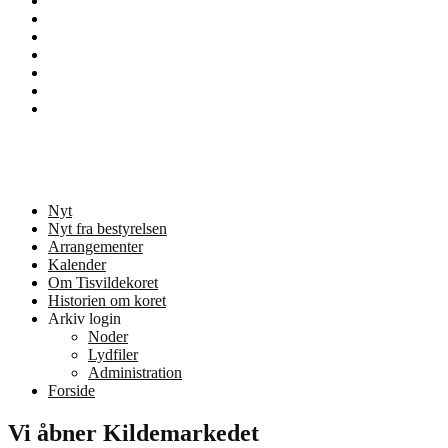
Nyt
Nyt
fra
Om
bestyrelsen
Tisvildekoret
Sample
Page
Services
Team
Tisvildekoret
Musik og kor i Tisvilde
Nyt
Nyt fra bestyrelsen
Arrangementer
Kalender
Om Tisvildekoret
Historien om koret
Arkiv login
Noder
Lydfiler
Administration
Forside
Vi åbner Kildemarkedet