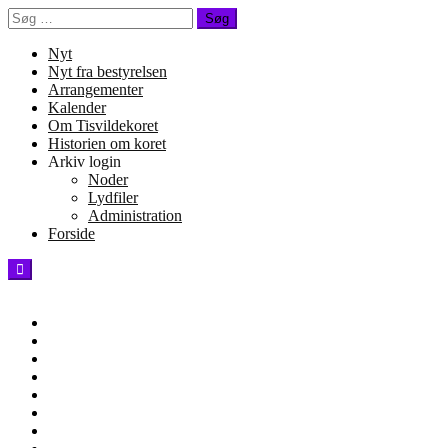
Spring
Søg
til
efter:
indhold
Nyt
Nyt fra bestyrelsen
Arrangementer
Kalender
Om Tisvildekoret
Historien om koret
Arkiv login
Noder
Lydfiler
Administration
Forside
Tisvildekoret -
Tuesday, July 7th, 2026
Arrangementer
Blog
Forside
Gallery
Historien
om
Hjem
koret
Kalender
Kontakt