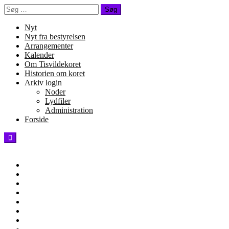
Spring
Søg
til
efter:
indhold
Nyt
Nyt fra bestyrelsen
Arrangementer
Kalender
Om Tisvildekoret
Historien om koret
Arkiv login
Noder
Lydfiler
Administration
Forside
Tisvildekoret -
Sunday, June 28th, 2026
Arrangementer
Blog
Forside
Gallery
Historien
om
Hjem
koret
Kalender
Kontakt