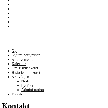
Nyt
Nyt
fra
Om
bestyrelsen
Tisvildekoret
Sample
Page
Services
Team
Tisvildekoret
Musik og kor i Tisvilde
Nyt
Nyt fra bestyrelsen
Arrangementer
Kalender
Om Tisvildekoret
Historien om koret
Arkiv login
Noder
Lydfiler
Administration
Forside
Kontakt