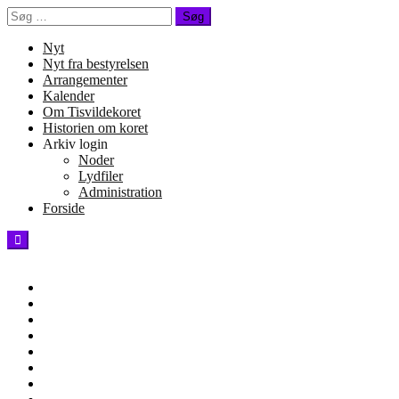
Spring
Søg
til
efter:
indhold
Nyt
Nyt fra bestyrelsen
Arrangementer
Kalender
Om Tisvildekoret
Historien om koret
Arkiv login
Noder
Lydfiler
Administration
Forside
Tisvildekoret -
Friday, July 3rd, 2026
Arrangementer
Blog
Forside
Gallery
Historien
om
Hjem
koret
Kalender
Kontakt