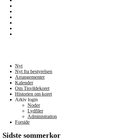
Nyt
Nyt
fra
Om
bestyrelsen
Tisvildekoret
Sample
Page
Services
Team
Tisvildekoret
Musik og kor i Tisvilde
Nyt
Nyt fra bestyrelsen
Arrangementer
Kalender
Om Tisvildekoret
Historien om koret
Arkiv login
Noder
Lydfiler
Administration
Forside
Sidste sommerkor