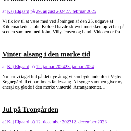
af
Kaj Elgaard
på
29. august 2024
27. februar 2025
Vi fik lov til at være med ved åbningen af den 25. udgave af
Kildemarkedet. John Kofoed havde skrevet musikken og vi bar på
scenen sammen med John, Villy Jensen og band. Videoen er fra…
Vinter alsang i den mørke tid
af
Kaj Elgaard
på
12. januar 2024
23. januar 2024
Nu har vi taget hul på det nye år og vi kan byde indenfor i Vejby
Sognegård til et par timers fællessang. At synge sammen giver ny
energi og glæde i den mørke vintertid. Arrangementet…
Jul på Trongården
af
Kaj Elgaard
på
12. december 2023
12. december 2023