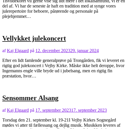
Tisvildekoret vil gerne vise sig lidt mere i det lokalsamfund, vi er en
del af. Vi har de seneste år haft en tradition med at synge vores
julerepertoire for beboere, pårørende og personale på
plejehjemmet…
Vellykket julekoncert
af
Kaj Elgaard
på
12. december 2023
29. januar 2024
Efter en lidt famlende generalprøve på Trongården, fik vi leveret en
rigtig god julekoncert i Vejby Kirke. Måske ikke helt deroppe, hvor
Ingemanns engle ville bryde ud i jubelsang, men en rigtig fin
præstation, hvor…
Sensommer Alsang
af
Kaj Elgaard
på
17. september 2023
17. september 2023
Torsdag den 21. september kl. 19-21I Vejby Kirkes Sognegård
mødes vi atter til fællessang og dejlig musik. Musikken leveres af