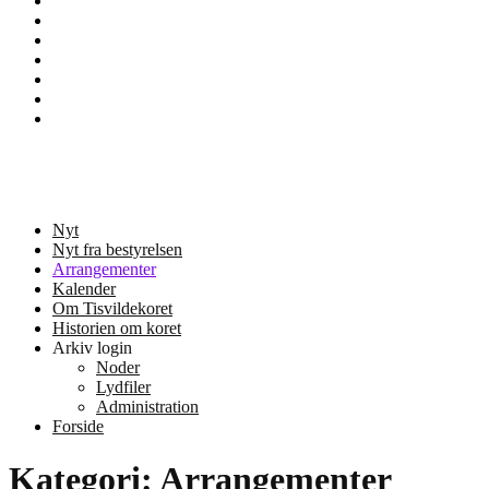
Nyt
Nyt
fra
Om
bestyrelsen
Tisvildekoret
Sample
Page
Services
Team
Tisvildekoret
Musik og kor i Tisvilde
Nyt
Nyt fra bestyrelsen
Arrangementer
Kalender
Om Tisvildekoret
Historien om koret
Arkiv login
Noder
Lydfiler
Administration
Forside
Kategori:
Arrangementer