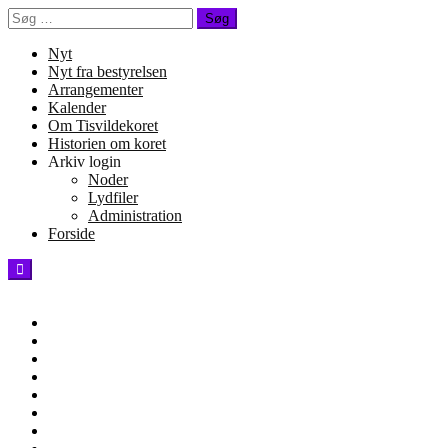
Spring
Søg
til
efter:
indhold
Nyt
Nyt fra bestyrelsen
Arrangementer
Kalender
Om Tisvildekoret
Historien om koret
Arkiv login
Noder
Lydfiler
Administration
Forside
Tisvildekoret -
Monday, June 29th, 2026
Arrangementer
Blog
Forside
Gallery
Historien
om
Hjem
koret
Kalender
Kontakt